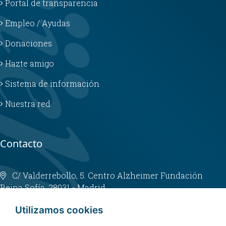
Portal de transparencia
Empleo / Ayudas
Donaciones
Hazte amigo
Sistema de información
Nuestra red
Contacto
C/ Valderrebollo, 5. Centro Alzheimer Fundación
Reina Sofía. 28031 - Madrid
info@fundacioncien.es
Utilizamos cookies