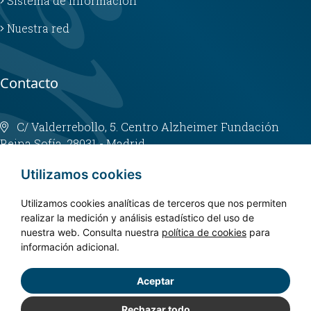
Sistema de información
Nuestra red
Contacto
C/ Valderrebollo, 5. Centro Alzheimer Fundación
Reina Sofía. 28031 - Madrid
info@fundacioncien.es
Utilizamos cookies
913 852 200
Utilizamos cookies analíticas de terceros que nos permiten
realizar la medición y análisis estadístico del uso de
nuestra web. Consulta nuestra
política de cookies
para
información adicional.
Aceptar
Copyright © 2024. CIEN - Todos los derechos reservados.
Política de privacidad
Rechazar todo