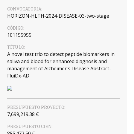
CONVOCATORIA:
HORIZON-HLTH-2024-DISEASE-03-two-stage
CÓDIGO:
101155955
TÍTULO:
A novel test trio to detect peptide biomarkers in
saliva and blood for enhanced diagnosis and
management of Alzheimer's Disease Abstract-
FluiDx-AD
PRESUPUESTO PROYECTO:
7,699,219.38 €
PRESUPUESTO CIEN:
885.472,50 €