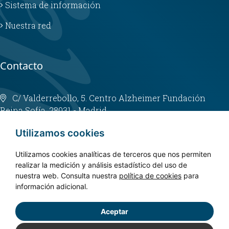
Sistema de información
Nuestra red
Contacto
C/ Valderrebollo, 5. Centro Alzheimer Fundación
Reina Sofía. 28031 - Madrid
info@fundacioncien.es
Utilizamos cookies
913 852 200
Utilizamos cookies analíticas de terceros que nos permiten
realizar la medición y análisis estadístico del uso de
nuestra web. Consulta nuestra
política de cookies
para
información adicional.
Aceptar
Copyright © 2024. CIEN - Todos los derechos reservados.