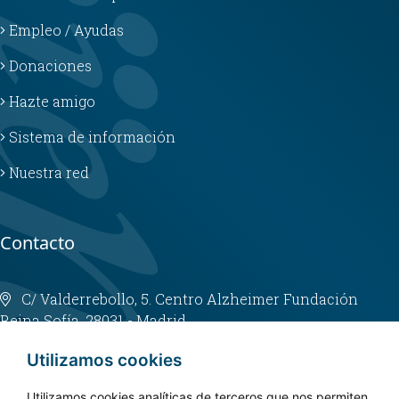
Empleo / Ayudas
Donaciones
Hazte amigo
Sistema de información
Nuestra red
Contacto
C/ Valderrebollo, 5. Centro Alzheimer Fundación
Reina Sofía. 28031 - Madrid
info@fundacioncien.es
Utilizamos cookies
913 852 200
Utilizamos cookies analíticas de terceros que nos permiten