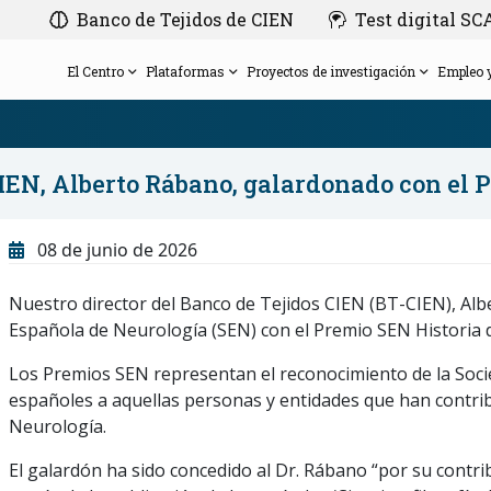
Banco de Tejidos de CIEN
Test digital S
El Centro
Plataformas
Proyectos de investigación
Empleo 
CIEN, Alberto Rábano, galardonado con el 
Patronato
Empleo
Amigos de la Fundación CIEN
Agenda
SCAP-AD
Plataforma de Evaluación Clínica
08 de junio de 2026
Gerencia
Bolsa de empleo
Regala investigación en Alzheimer con la
Nuestros congresos
FluiDx-AD
Comité de Ética de la Investigación del Instituto
Plataforma de Neuroimagen
pulsera solidaria diseñada por Morè
Anticípate al Alzheimer
Proyectos con financiación privada
Nuestro director del Banco de Tejidos CIEN (BT-CIEN), Alb
de Salud Carlos III
Hazte voluntario
Calendario
Histórico de Proyectos
Plataforma de Base de Datos y Bioinformática
Española de Neurología (SEN) con el Premio SEN Historia de
Equipo
CIEN en los medios
Los Premios SEN representan el reconocimiento de la Soc
españoles a aquellas personas y entidades que han contribui
Neurología.
El galardón ha sido concedido al Dr. Rábano “por su contrib