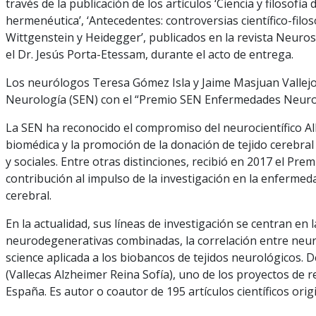
través de la publicación de los artículos ‘Ciencia y filosofí
hermenéutica’, ‘Antecedentes: controversias científico-filosó
Wittgenstein y Heidegger’, publicados en la revista Neuros
el Dr. Jesús Porta-Etessam, durante el acto de entrega.
Los neurólogos Teresa Gómez Isla y Jaime Masjuan Vallejo
Neurología (SEN) con el “Premio SEN Enfermedades Neuroló
La SEN ha reconocido el compromiso del neurocientífico Al
biomédica y la promoción de la donación de tejido cerebral
y sociales. Entre otras distinciones, recibió en 2017 el Pr
contribución al impulso de la investigación en la enfermed
cerebral.
En la actualidad, sus líneas de investigación se centran en
neurodegenerativas combinadas, la correlación entre neuro
science aplicada a los biobancos de tejidos neurológicos. 
(Vallecas Alzheimer Reina Sofía), uno de los proyectos de 
España. Es autor o coautor de 195 artículos científicos origi