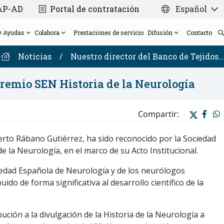
CAP-AD
Portal de contratación
Español
y Ayudas
Colabora
Prestaciones de servicio
Difusión
Contacto
Noticias
/
Nuestro director del Banco de Tejidos…
Premio SEN Historia de la Neurología
Dirección Científica
Plataforma de Laboratorio de
Ayudas
Tarjetas solidarias para bodas y eventos
Noticias
Proyecto VARS
Compartir:
Consejo Científico Asesor Externo
Biomarcadores/Bioquímica y Genética Molecular
Donación de cerebros post-mortem para
Memorables Film Festival
Consorcio Madrid-DFT
Plataforma de Neuropatología y Biobanco
investigación
Newsletter
Proyectos con financiación pública
Transparencia
erto Rábano Gutiérrez, ha sido reconocido por la Sociedad
Plataforma de Neurofisiología y
Tarjeta Navideña Solidaria 2025
CIEN Seminar Series
 la Neurología, en el marco de su Acto Institucional.
Nuestra red
Neuromodulación
iedad Española de Neurología y de los neurólogos
do de forma significativa al desarrollo científico de la
ución a la divulgación de la Historia de la Neurología a