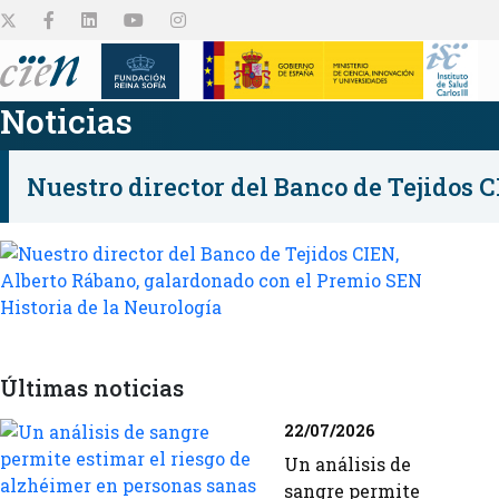
Noticias
Nuestro director del Banco de Tejidos 
El Centro
Plataformas
Proyectos de
Empleo y Ayudas
Colabora
Difusión
investigación
Conócenos
Conócelas
Ver todo
Ver todo
Ver todo
Últimas noticias
Conocelos
22/07/2026
Un análisis de
sangre permite