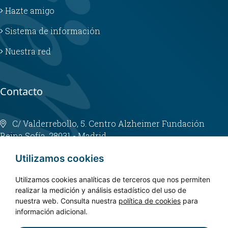
Hazte amigo
Sistema de información
Nuestra red
Contacto
C/ Valderrebollo, 5. Centro Alzheimer Fundación
Reina Sofía. 28031 - Madrid
info@fundacioncien.es
Utilizamos cookies
913 852 200
Utilizamos cookies analíticas de terceros que nos permiten
realizar la medición y análisis estadístico del uso de
nuestra web. Consulta nuestra
política de cookies
para
información adicional.