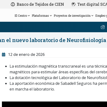
Banco de Tejidos de CIEN
Test digital S
El Centro
Plataformas
Proyectos de investigación
Empleo 
 el nuevo laboratorio de Neurofisiología
Patronato
Empleo
Amigos de la Fundación CIEN
Agenda
SCAP-AD
Plataforma de Evaluación Clínica
12 de enero de 2026
Gerencia
Bolsa de empleo
Regala investigación en Alzheimer con la
Nuestros congresos
FluiDx-AD
Comité de Ética de la Investigación del Instituto
Plataforma de Neuroimagen
pulsera solidaria diseñada por Morè
Anticípate al Alzheimer
Proyectos con financiación privada
La estimulación magnética transcraneal es una técnica 
de Salud Carlos III
Hazte voluntario
Calendario
Histórico de Proyectos
Plataforma de Base de Datos y Bioinformática
magnéticos para estimular áreas específicas del cerebr
Equipo
CIEN en los medios
La dotación tecnológica del Laboratorio de Neurofisiol
La aportación económica de Sabadell Seguros ha permi
en marcha el laboratorio.