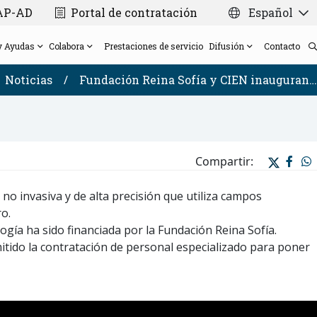
CAP-AD
Portal de contratación
Español
y Ayudas
Colabora
Prestaciones de servicio
Difusión
Contacto
Noticias
/
Fundación Reina Sofía y CIEN inauguran…
Dirección Científica
Plataforma de Laboratorio de
Ayudas
Tarjetas solidarias para bodas y eventos
Noticias
Proyecto VARS
Compartir:
Consejo Científico Asesor Externo
Biomarcadores/Bioquímica y Genética Molecular
Donación de cerebros post-mortem para
Memorables Film Festival
Consorcio Madrid-DFT
Plataforma de Neuropatología y Biobanco
investigación
Newsletter
Proyectos con financiación pública
Transparencia
no invasiva y de alta precisión que utiliza campos
Plataforma de Neurofisiología y
Tarjeta Navideña Solidaria 2025
CIEN Seminar Series
o.
Nuestra red
Neuromodulación
ogía ha sido financiada por la Fundación Reina Sofía.
tido la contratación de personal especializado para poner