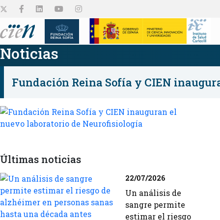
Noticias
Fundación Reina Sofía y CIEN inauguran
El Centro
Plataformas
Proyectos de
Empleo y Ayudas
Colabora
Difusión
investigación
Conócenos
Conócelas
Ver todo
Ver todo
Ver todo
Últimas noticias
22/07/2026
Conocelos
Un análisis de
sangre permite
estimar el riesgo