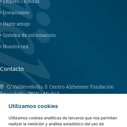
Empleo / Ayudas
Donaciones
Hazte amigo
Sistema de información
Nuestra red
Contacto
C/ Valderrebollo, 5. Centro Alzheimer Fundación
Reina Sofía. 28031 - Madrid
info@fundacioncien.es
Utilizamos cookies
913 852 200
Utilizamos cookies analíticas de terceros que nos permiten
realizar la medición y análisis estadístico del uso de