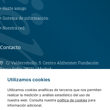
Hazte amigo
Sistema de información
Nuestra red
Contacto
C/ Valderrebollo, 5. Centro Alzheimer Fundación
Reina Sofía. 28031 - Madrid
info@fundacioncien.es
Utilizamos cookies
913 852 200
Utilizamos cookies analíticas de terceros que nos permiten
realizar la medición y análisis estadístico del uso de
nuestra web. Consulta nuestra
política de cookies
para
información adicional.