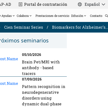
CAP-AD
Portal de contratación
Español
y Ayudas
Colabora
Prestaciones de servicio
Difusión
Contacto
Cien Seminar Series
/
Biomarkers for Alzheimer's…
róximos seminarios
Dirección Científica
Plataforma de Laboratorio de
Ayudas
Tarjetas solidarias para bodas y eventos
Noticias
Proyecto VARS
05/10/2026
Consejo Científico Asesor Externo
Biomarcadores/Bioquímica y Genética Molecular
Donación de cerebros post-mortem para
Memorables Film Festival
Consorcio Madrid-DFT
Brain Pet/MRI with
Plataforma de Neuropatología y Biobanco
investigación
Newsletter
Proyectos con financiación pública
Transparencia
antibody - based
Plataforma de Neurofisiología y
Tarjeta Navideña Solidaria 2025
CIEN Seminar Series
tracers
Nuestra red
Neuromodulación
07/09/2026
Pattern recognition in
neurodegenerative
disorders using
dynamic dual-phase