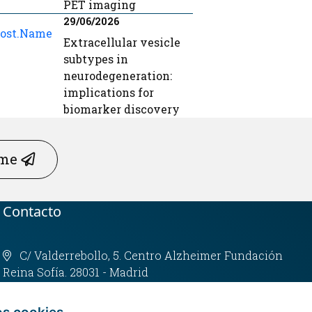
PET imaging
29/06/2026
Extracellular vesicle
subtypes in
neurodegeneration:
implications for
biomarker discovery
rme
Contacto
C/ Valderrebollo, 5. Centro Alzheimer Fundación
Reina Sofía. 28031 - Madrid
info@fundacioncien.es