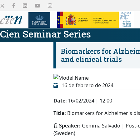
Cien Seminar Series
Biomarkers for Alzheime
and clinical trials
El Centro
Plataformas
Proyectos de
Empleo y Ayudas
Colabora
Difusión
16 de febrero de 2024
investigación
Conócenos
Conócelas
Ver todo
Ver todo
Ver todo
Date:
16/02/2024 | 12:00
Title:
Biomarkers for Alzheimer's disea
Conocelos
Speaker:
Gemma Salvadó | Post-do
(Sweden)