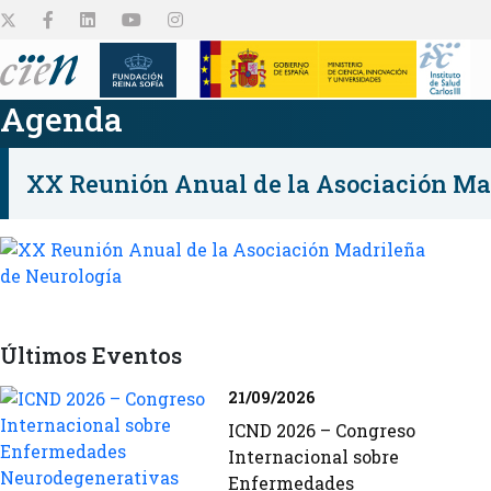
Agenda
XX Reunión Anual de la Asociación Ma
El Centro
Plataformas
Proyectos de
Empleo y Ayudas
Colabora
Difusión
investigación
Conócenos
Conócelas
Ver todo
Ver todo
Ver todo
Últimos Eventos
21/09/2026
Conocelos
ICND 2026 – Congreso
Internacional sobre
Enfermedades