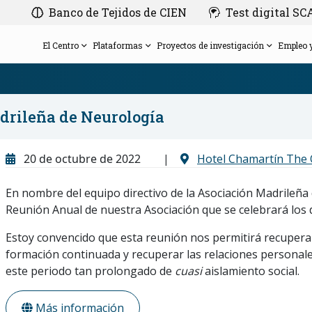
Banco de Tejidos de CIEN
Test digital S
El Centro
Plataformas
Proyectos de investigación
Empleo 
drileña de Neurología
Patronato
Empleo
Amigos de la Fundación CIEN
Agenda
SCAP-AD
Plataforma de Evaluación Clínica
20 de octubre de 2022
|
Hotel Chamartín The 
Gerencia
Bolsa de empleo
Regala investigación en Alzheimer con la
Nuestros congresos
FluiDx-AD
Comité de Ética de la Investigación del Instituto
Plataforma de Neuroimagen
pulsera solidaria diseñada por Morè
Anticípate al Alzheimer
Proyectos con financiación privada
En nombre del equipo directivo de la Asociación Madrileña
de Salud Carlos III
Hazte voluntario
Calendario
Histórico de Proyectos
Plataforma de Base de Datos y Bioinformática
Reunión Anual de nuestra Asociación que se celebrará los d
Equipo
CIEN en los medios
Estoy convencido que esta reunión nos permitirá recuperar
formación continuada y recuperar las relaciones persona
este periodo tan prolongado de
cuasi
aislamiento social.
Más información