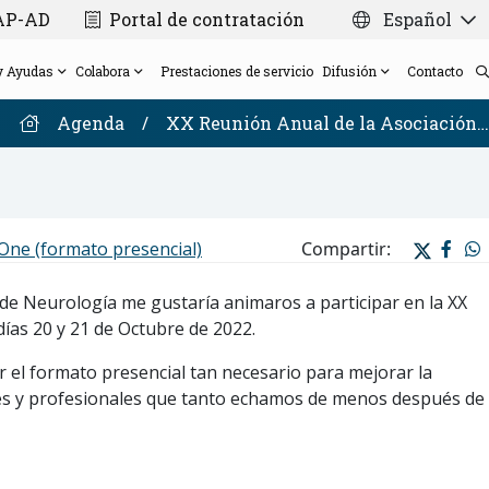
CAP-AD
Portal de contratación
Español
y Ayudas
Colabora
Prestaciones de servicio
Difusión
Contacto
Agenda
/
XX Reunión Anual de la Asociación…
Dirección Científica
Plataforma de Laboratorio de
Ayudas
Tarjetas solidarias para bodas y eventos
Noticias
Proyecto VARS
One (formato presencial)
Compartir:
Consejo Científico Asesor Externo
Biomarcadores/Bioquímica y Genética Molecular
Donación de cerebros post-mortem para
Memorables Film Festival
Consorcio Madrid-DFT
Plataforma de Neuropatología y Biobanco
investigación
Newsletter
Proyectos con financiación pública
Transparencia
 de Neurología me gustaría animaros a participar en la XX
Plataforma de Neurofisiología y
Tarjeta Navideña Solidaria 2025
CIEN Seminar Series
ías 20 y 21 de Octubre de 2022.
Nuestra red
Neuromodulación
 el formato presencial tan necesario para mejorar la
les y profesionales que tanto echamos de menos después de