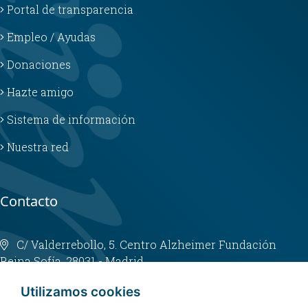
Portal de transparencia
Empleo / Ayudas
Donaciones
Hazte amigo
Sistema de información
Nuestra red
Contacto
C/ Valderrebollo, 5. Centro Alzheimer Fundación
Reina Sofía. 28031 - Madrid
info@fundacioncien.es
Utilizamos cookies